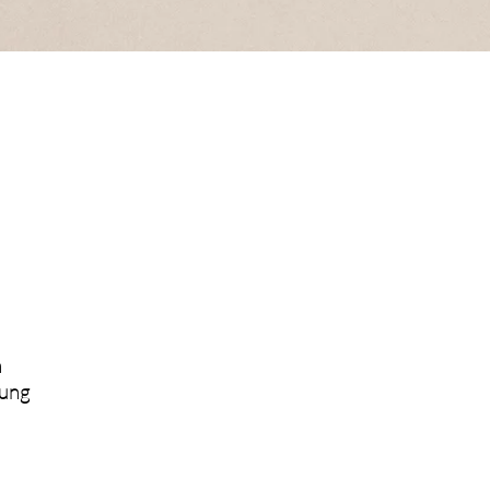
n
lung