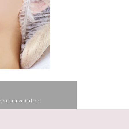
lshonorar v
errechnet.